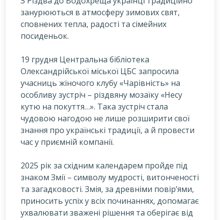
З Різдва до Водохреща українці традиційно
занурюються в атмосферу зимових свят,
сповнених тепла, радості та сімейних
посиденьок.
19 грудня Центральна бібліотека
Олександрійської міської ЦБС запросила
учасниць жіночого клубу «Чарівність» на
особливу зустріч – різдвяну мозаїку «Несу
кутю на покуття…». Така зустріч стала
чудовою нагодою не лише розширити свої
знання про українські традиції, а й провести
час у приємній компанії.
2025 рік за східним календарем пройде під
знаком Змії – символу мудрості, витонченості
та загадковості. Змія, за древніми повір’ями,
приносить успіх у всіх починаннях, допомагає
ухвалювати зважені рішення та оберігає від