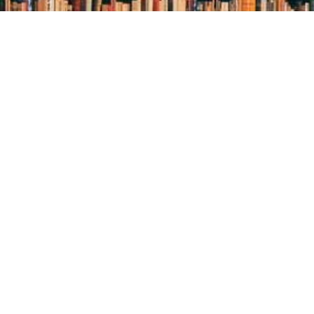
Методичний відділ:
Для питань та пропозицій
Email:
metvid2015@gmail.com
Центральна міська бібліотека
Блог бібліотеки
Пункт Європейської інформації
Онлайн-спілкування
Виставкова діяльність
Facebook
Бібліотека-філія для юнацтва №8
Група Facebook