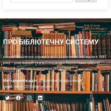
ПРО БІБЛІОТЕЧНУ СИСТЕМУ
Історія бібліотечної справи в місті розпочинає свій відлік з 1887
року – року відкриття в м.Олександрії Херсонської губернії
Олександрійської громадської бібліотеки
Методичний відділ:
Для питань та пропозицій
Email:
metvid2015@gmail.com