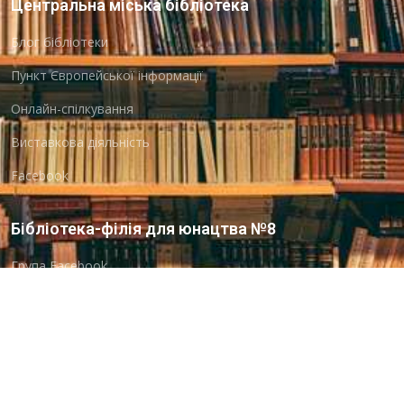
Центральна міська бібліотека
Блог бібліотеки
Пункт Європейської інформації
Онлайн-спілкування
Виставкова діяльність
Facebook
Бібліотека-філія для юнацтва №8
Група Facebook
Центральна міська бібліотека для дітей
Сайт бібліотеки
Новини