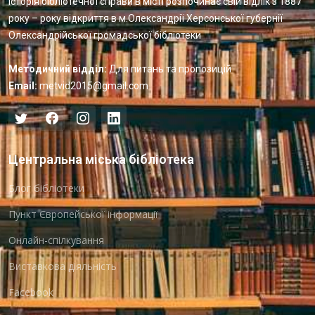
Історія бібліотечної справи в місті розпочинає свій відлік з 1887
року – року відкриття в м.Олександрії Херсонської губернії
Олександрійської громадської бібліотеки
Методичний відділ:
Для питань та пропозицій
Email:
metvid2015@gmail.com
Центральна міська бібліотека
Блог бібліотеки
Пункт Європейської інформації
Онлайн-спілкування
Виставкова діяльність
Facebook