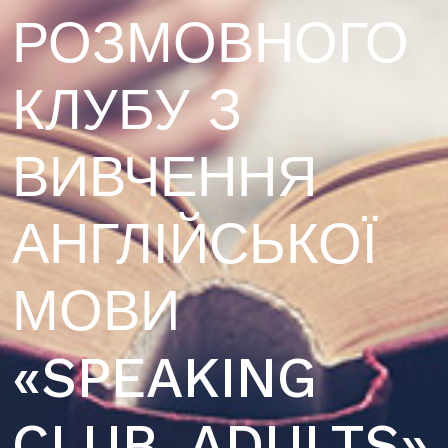
РОЗМОВНОГО
КЛУБУ З
ВИВЧЕННЯ
АНГЛІЙСЬКОЇ
МОВИ
«SPEAKING
CLUB. ADULTS»