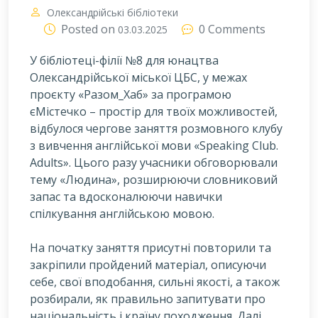
Олександрійські бібліотеки
Posted on
0 Comments
03.03.2025
У бібліотеці-філії №8 для юнацтва
Олександрійської міської ЦБС, у межах
проєкту «Разом_Хаб» за програмою
єМістечко – простір для твоїх можливостей,
відбулося чергове заняття розмовного клубу
з вивчення англійської мови «Speaking Club.
Adults». Цього разу учасники обговорювали
тему «Людина», розширюючи словниковий
запас та вдосконалюючи навички
спілкування англійською мовою.
На початку заняття присутні повторили та
закріпили пройдений матеріал, описуючи
себе, свої вподобання, сильні якості, а також
розбирали, як правильно запитувати про
національність і країну походження. Далі