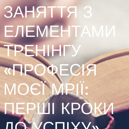
ЗАНЯТТЯ З
ЕЛЕМЕНТАМИ
ТРЕНІНГУ
«ПРОФЕСІЯ
МОЄЇ МРІЇ:
ПЕРШІ КРОКИ
ДО УСПІХУ»