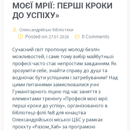
МОЄЇ МРІЇ: ПЕРШІ КРОКИ
ДО УСПІХУ»
Олександрійські бібліотеки
Posted on
0 Comments
27.01.2026
Сучасний світ пропонує молоді безліч
можливостей, і саме тому вибір майбутньої
професії часто стає непростим завданням. Як
зрозуміти себе, знайти справу до душі та
водночас бути успішним і затребуваним? Над
цими питаннями замислювалися учні
Гуманітарного ліцею під час заняття з
елементами тренінгу «Професія моєї мрії:
перші кроки до успіху», організованого в
бібліотеці-філії №8 для юнацтва
Олександрійської міської ЦБС у рамках
проєкту «Разом_Хаб» за програмою