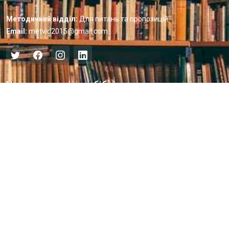
Методичний відділ:
Для питань та пропозицій
Email:
metvid2015@gmail.com
Центральна міська бібліотека
Блог бібліотеки
Пункт Європейської інформації
Онлайн-спілкування
Виставкова діяльність
Facebook
Бібліотека-філія для юнацтва №8