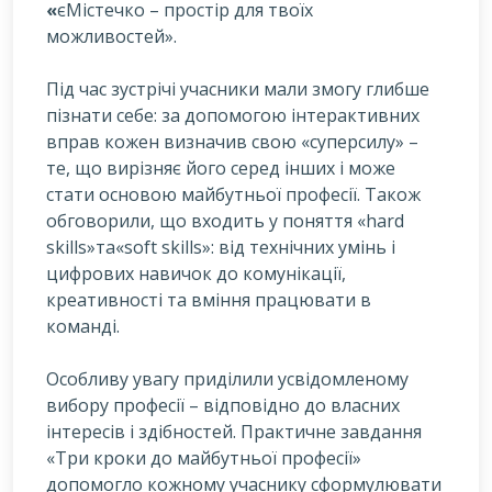
«
єМістечко – простір для твоїх
можливостей».
Під час зустрічі учасники мали змогу глибше
пізнати себе: за допомогою інтерактивних
вправ кожен визначив свою «суперсилу» –
те, що вирізняє його серед інших і може
стати основою майбутньої професії. Також
обговорили, що входить у поняття «hard
skills»та«soft skills»: від технічних умінь і
цифрових навичок до комунікації,
креативності та вміння працювати в
команді.
Особливу увагу приділили усвідомленому
вибору професії – відповідно до власних
інтересів і здібностей. Практичне завдання
«Три кроки до майбутньої професії»
допомогло кожному учаснику сформулювати