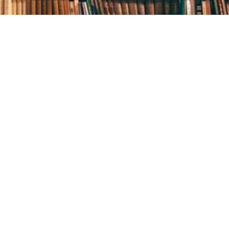
Центральна міська бібліотека
Блог бібліотеки
Пункт Європейської інформації
Онлайн-спілкування
Виставкова діяльність
Facebook
Бібліотека-філія для юнацтва №8
Група Facebook
Центральна міська бібліотека для дітей
Сайт бібліотеки