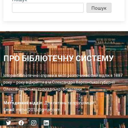
Пошук
ПРО БІБЛІОТЕЧНУ СИСТЕМУ
Історія бібліотечної справи в місті розпочинає свій відлік з 1887
року – року відкриття в м.Олександрії Херсонської губернії
Олександрійської громадської бібліотеки
Методичний відділ:
Для питань та пропозицій
Email:
metvid2015@gmail.com