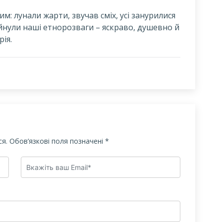
: лунали жарти, звучав сміх, усі занурилися
айнули наші етнорозваги – яскраво, душевно й
ія.
я.
Обов’язкові поля позначені
*