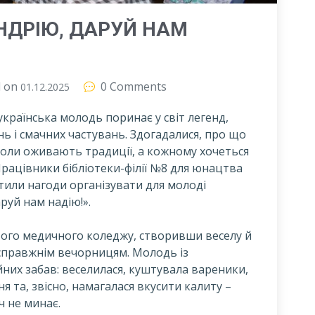
НДРІЮ, ДАРУЙ НАМ
d on
0 Comments
01.12.2025
 українська молодь поринає у світ легенд,
ь і смачних частувань. Здогадалися, про що
, коли оживають традиції, а кожному хочеться
рацівники бібліотеки-філії №8 для юнацтва
тили нагоди організувати для молоді
руй нам надію!».
ового медичного коледжу, створивши веселу й
правжнім вечорницям. Молодь із
них забав: веселилася, куштувала вареники,
я та, звісно, намагалася вкусити калиту –
ч не минає.