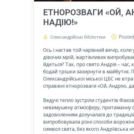
ЕТНОРОЗВАГИ «ОЙ, А
НАДІЮ!»
Poste
Олександрійські бібліотеки
Ось і настав той чарівний вечір, коли
дівочих мрій, жартівливих випробуван
йдеться? Так, про свято Андрія – час
бодай трішки зазирнути в майбутнє. П
Олександрійської міської ЦБС не втра
справжні етнорозваги «Ой, Андрію, да
Ведучі тепло зустріли студентів Фах
невимушену атмосферу, притаманну с
задоволенням долучалася до традицій
випробовувала різні способи ворожінн
символ свята, без якого Андріївська ні