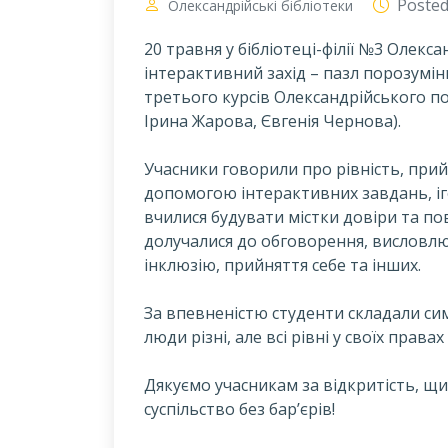
Poste
Олександрійські бібліотеки
20 травня у бібліотеці-філії №3 Олекса
інтерактивний захід – пазл порозуміння
третього курсів Олександрійського п
Ірина Жарова, Євгенія Чернова).
Учасники говорили про рівність, прий
допомогою інтерактивних завдань, іг
вчилися будувати містки довіри та по
долучалися до обговорення, висловлю
інклюзію, прийняття себе та інших.
За впевненістю студенти складали симв
люди різні, але всі рівні у своїх правах 
Дякуємо учасникам за відкритість, щи
суспільство без бар’єрів!