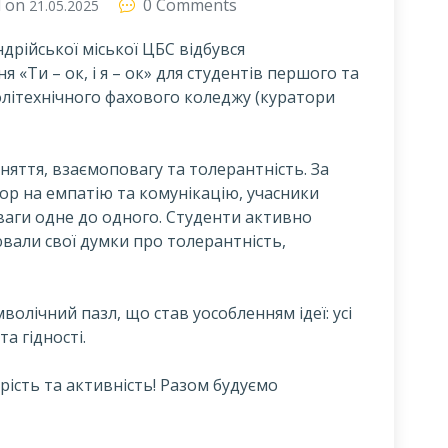
d on
0 Comments
21.05.2025
ндрійської міської ЦБС відбувся
 «Ти – ок, і я – ок» для студентів першого та
олітехнічного фахового коледжу (куратори
няття, взаємоповагу та толерантність. За
ор на емпатію та комунікацію, учасники
ваги одне до одного. Студенти активно
вали свої думки про толерантність,
олічний пазл, що став уособленням ідеї: усі
та гідності.
рість та активність! Разом будуємо