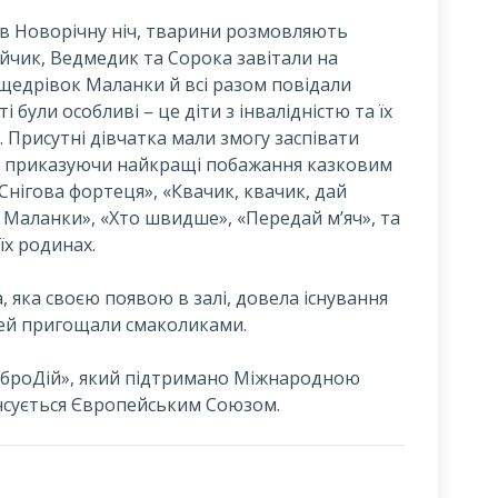
 в Новорічну ніч, тварини розмовляють
йчик, Ведмедик та Сорока завітали на
-щедрівок Маланки й всі разом повідали
і були особливі – це діти з інвалідністю та їх
. Присутні дівчатка мали змогу заспівати
и, приказуючи найкращі побажання казковим
«Снігова фортеця», «Квачик, квачик, дай
і Маланки», «Хто швидше», «Передай м’яч», та
їх родинах.
 яка своєю появою в залі, довела існування
дітей пригощали смаколиками.
ДоброДій», який підтримано Міжнародною
ансується Європейським Союзом.