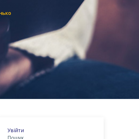
нько
Увійти
Пошук