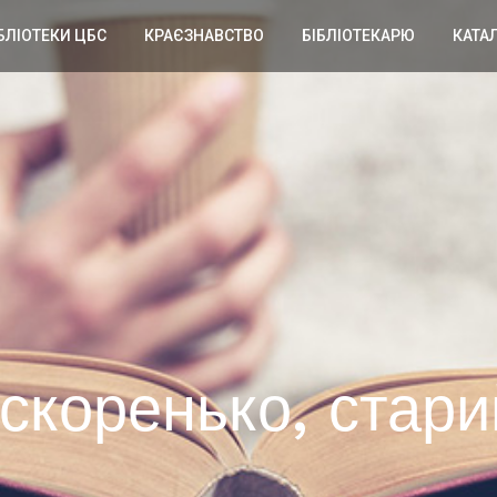
БЛІОТЕКИ ЦБС
КРАЄЗНАВСТВО
БІБЛІОТЕКАРЮ
КАТА
скоренько, стари