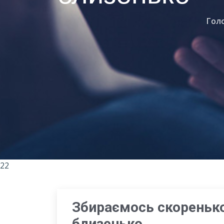
Гол
22
Збираємось скоренько
близенько