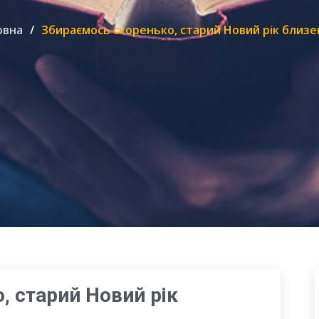
овна
Збираємось скоренько, старий Новий рік близе
, старий Новий рік