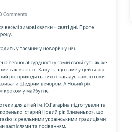
0 Comments
веселі зимові святки − святі дні. Проте
року.
одить у таємничу новорічну ніч.
а певної абсурдності у самій своїй суті: як же
саме так воно і є. Кажуть, що саме у цей вечір
арий рік приходить тихо і нагадує нам, хто ми
 називати Щедрим вечором. А Новий рік
м кроком у майбутнє.
отеки для дітей ім. Ю.Гагаріна підготували та
коренько, старий Новий рік близенько», що
тазію із реальними українськими традиціями:
 застіллями та посіванням.