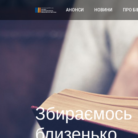
АНОНСИ
НОВИНИ
ПРО БІ
Збираємось 
близенько