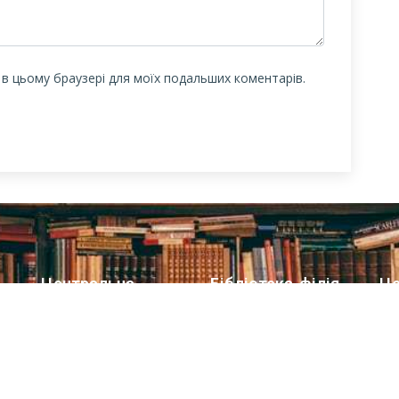
у в цьому браузері для моїх подальших коментарів.
Центральна
Бібліотека-філія
Це
міська бібліотека
для юнацтва №8
мі
дл
Блог бібліотеки
Група Facebook
Сай
Пункт Європейської
інформації
ї
Но