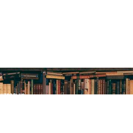
нтральна
ська бібліотека
я дітей
т бібліотеки
вини