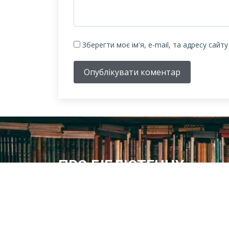
Зберегти моє ім'я, e-mail, та адресу сайт
Опублікувати коментар
ПРО БІБЛІОТЕЧНУ
СИСТЕМУ
Історія бібліотечної справи в місті розпочинає свій
відлік з 1887 року – року відкриття в м.Олександрі