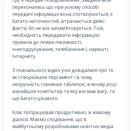
гру «Передай повідомлення», завдяки якій
переконались що при усному способі
передачі інформації вона спотворюється, є
багато неточностей, втрачаються деякі
факти, бо не все запам’ятовується. Тож,
необхідність передавати інформацію
привела до появи писемності,
книгодрукування, телебачення і, нарешті,
Інтернету.
З повчального відео учні довідалися про те
як створювали пергамент і в чому
незручність глиняних табличок, в якому році
винайшли комп’ютер та яку він мав вагу, та
ще багато цікавого.
Клас попрацював продуктивно, в живому
діалозі. Маємо сподівання, що в
майбутньому розробниками новітніх медіа