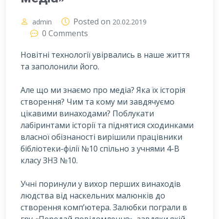
Posted on
admin
20.02.2019
0 Comments
Новітні технології увірвались в наше життя
та заполонили його.
А
ле що ми знаємо про медіа? Яка їх історія
створення? Чим та кому ми завдячуємо
цікавими винаходами? Поблукати
лабіринтами історії та піднятися сходинками
власної обізнаності вирішили працівники
бібліотеки-філії №10 спільно з учнями 4-В
класу ЗНЗ №10.
Учні поринули у вихор перших винаходів
людства від наскельних малюнків до
створення комп’ютера. Залюбки пограли в