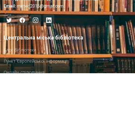
Email:
metvid2015@gmail.com
Центральна міська бібліотека
Блог бібліотеки
Пункт Європейської інформації
Онлайн-спілкування
Виставкова діяльність
Facebook
Бібліотека-філія для юнацтва №8
Група Facebook