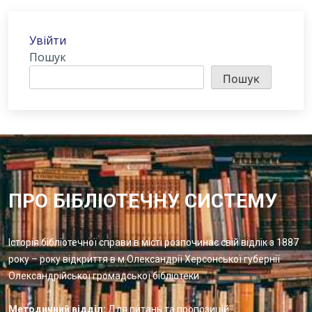
Увійти
Пошук
Пошук
ПРО БІБЛІОТЕЧНУ СИСТЕМУ
Історія бібліотечної справи в місті розпочинає свій відлік з 1887
року – року відкриття в м.Олександрії Херсонської губернії
Олександрійської громадської бібліотеки
Методичний відділ:
Для питань та пропозицій