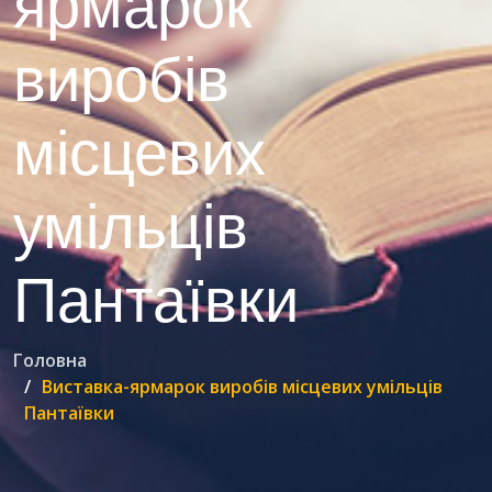
ярмарок
виробів
місцевих
умільців
Пантаївки
Головна
Виставка-ярмарок виробів місцевих умільців
Пантаївки