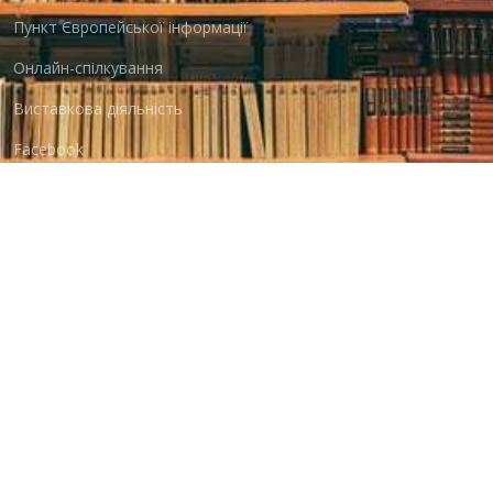
Пункт Європейської інформації
Онлайн-спілкування
Виставкова діяльність
Facebook
Бібліотека-філія для юнацтва №8
Група Facebook
Центральна міська бібліотека для дітей
Сайт бібліотеки
Новини
Група Facebook