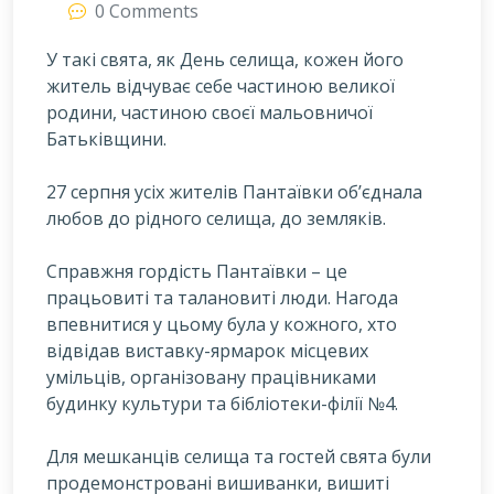
0 Comments
У такі свята, як День селища, кожен його
житель відчуває себе частиною великої
родини, частиною своєї мальовничої
Батьківщини.
2
7 серпня усіх жителів Пантаївки об’єднала
любов до рідного селища, до земляків.
Справжня гордість Пантаївки – це
працьовиті та талановиті люди. Нагода
впевнитися у цьому була у кожного, хто
відвідав виставку-ярмарок місцевих
умільців, організовану працівниками
будинку культури та бібліотеки-філії №4.
Для мешканців селища та гостей свята були
продемонстровані вишиванки, вишиті