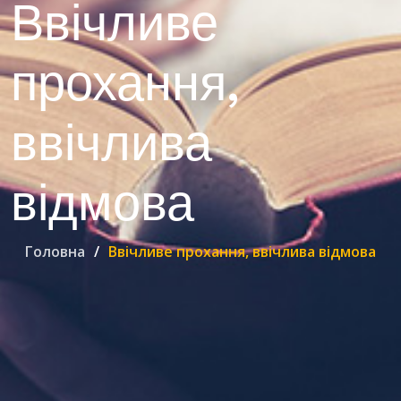
Ввічливе
прохання,
ввічлива
відмова
Головна
Ввічливе прохання, ввічлива відмова