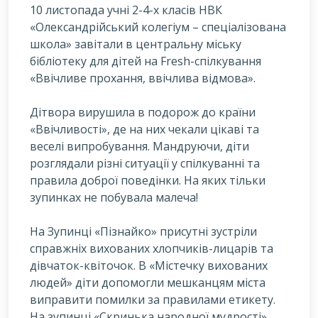
10 листопада учні 2-4-х класів НВК
«Олександрійський колегіум – спеціалізована
школа» завітали в центральну міську
бібліотеку для дітей на Fresh-спілкування
«Ввічливе прохання, ввічлива відмова».
Д
ітвора вирушила в подорож до країни
«Ввічливості», де на них чекали цікаві та
веселі випробування. Мандруючи, діти
розглядали різні ситуації у спілкуванні та
правила доброї поведінки. На яких тільки
зупинках не побувала малеча!
На Зупинці «Пізнайко» присутні зустріли
справжніх вихованих хлопчиків-лицарів та
дівчаток-квіточок. В «Містечку вихованих
людей» діти допомогли мешканцям міста
виправити помилки за правилами етикету.
На зупинці «Скринька народної мудрості»