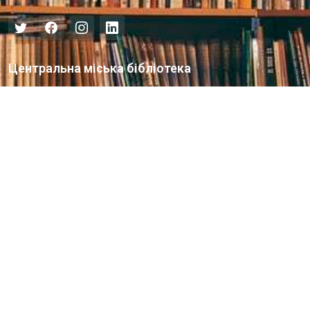
Центральна міська бібліотека
Блог бібліотеки
Пункт Європейської інформації
Онлайн-спілкування
Виставкова діяльність
Facebook
Бібліотека-філія для юнацтва №8
Група Facebook
Центральна міська бібліотека для дітей