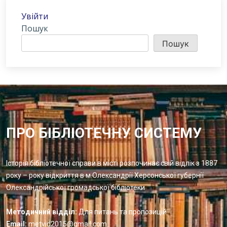
Увійти
Пошук
Пошук
ПРО БІБЛІОТЕЧНУ СИСТЕМУ
Історія бібліотечної справи в місті розпочинає свій відлік з 1887
року – року відкриття в м.Олександрії Херсонської губернії
Олександрійської громадської бібліотеки
Методичний відділ:
Для питань та пропозицій
Email:
metvid2015@gmail.com