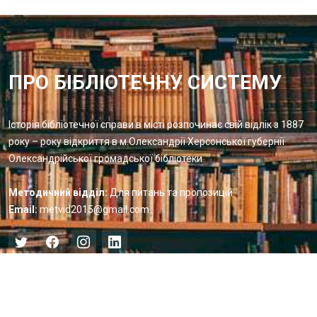
ПРО БІБЛІОТЕЧНУ СИСТЕМУ
Історія бібліотечної справи в місті розпочинає свій відлік з 1887
року – року відкриття в м.Олександрії Херсонської губернії
Олександрійської громадської бібліотеки
Методичний відділ:
Для питань та пропозицій
Email:
metvid2015@gmail.com
Центральна міська бібліотека
Блог бібліотеки