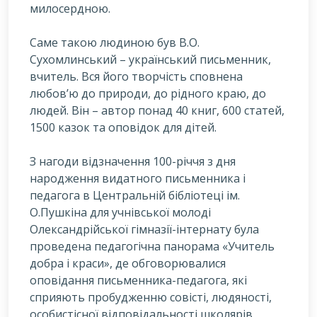
милосердною.
С
аме такою людиною був В.О.
Сухомлинський – український письменник,
вчитель. Вся його творчість сповнена
любов’ю до природи, до рідного краю, до
людей. Він – автор понад 40 книг, 600 статей,
1500 казок та оповідок для дітей.
З нагоди відзначення 100-річчя з дня
народження видатного письменника і
педагога в Центральній бібліотеці ім.
О.Пушкіна для учнівської молоді
Олександрійської гімназії-інтернату була
проведена педагогічна панорама «Учитель
добра і краси», де обговорювалися
оповідання письменника-педагога, які
сприяють пробудженню совісті, людяності,
особистісної відповідальності школярів,