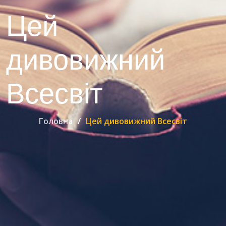
Цей
дивовижний
Всесвіт
Головна
Цей дивовижний Всесвіт