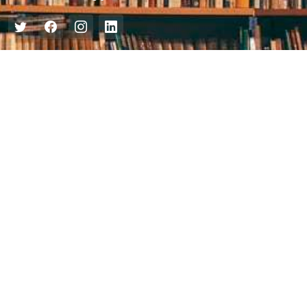
Центральна міська бібліотека
Блог бібліотеки
Пункт Європейської інформації
Онлайн-спілкування
Виставкова діяльність
Facebook
Бібліотека-філія для юнацтва №8
Група Facebook
Центральна міська бібліотека для дітей