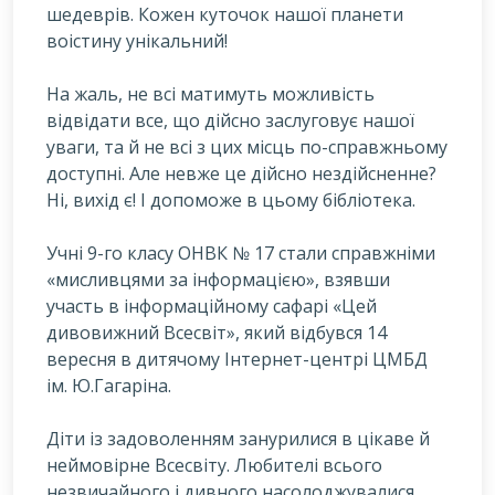
шедеврів. Кожен куточок нашої планети
воістину унікальний!
Н
а жаль, не всі матимуть можливість
відвідати все, що дійсно заслуговує нашої
уваги, та й не всі з цих місць по-справжньому
доступні. Але невже це дійсно нездійсненне?
Ні, вихід є! І допоможе в цьому бібліотека.
Учні 9-го класу ОНВК № 17 стали справжніми
«мисливцями за інформацією», взявши
участь в інформаційному сафарі «Цей
дивовижний Всесвіт», який відбувся 14
вересня в дитячому Інтернет-центрі ЦМБД
ім. Ю.Гагаріна.
Діти із задоволенням занурилися в цікаве й
неймовірне Всесвіту. Любителі всього
незвичайного і дивного насолоджувалися