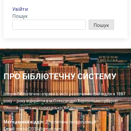
Увійти
Пошук
Пошук
ПРО БІБЛІОТЕЧНУ СИСТЕМУ
Історія бібліотечної справи в місті розпочинає свій відлік з 1887
року – року відкриття в м.Олександрії Херсонської губернії
Олександрійської громадської бібліотеки
Методичний відділ:
Для питань та пропозицій
Email:
metvid2015@gmail.com