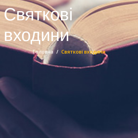
Святкові
входини
Головна
Святкові входини