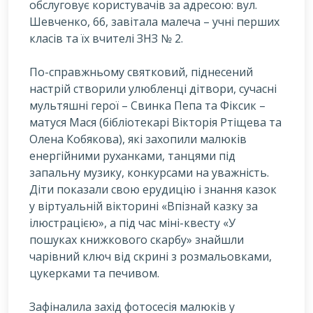
обслуговує користувачів за адресою: вул.
Шевченко, 66, завітала малеча – учні перших
класів та їх вчителі ЗНЗ № 2.
По-справжньому святковий, піднесений
настрій створили улюбленці дітвори, сучасні
мультяшні герої – Свинка Пепа та Фіксик –
матуся Мася (бібліотекарі Вікторія Ртіщева та
Олена Кобякова), які захопили малюків
енергійними руханками, танцями під
запальну музику, конкурсами на уважність.
Діти показали свою ерудицію і знання казок
у віртуальній вікторині «Впізнай казку за
ілюстрацією», а під час міні-квесту «У
пошуках книжкового скарбу» знайшли
чарівний ключ від скрині з розмальовками,
цукерками та печивом.
Зафіналила захід фотосесія малюків у