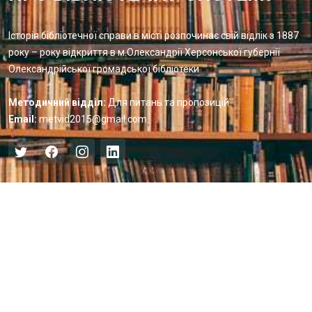
Історія бібліотечної справи в місті розпочинає свій відлік з 1887
року – року відкриття в м.Олександрії Херсонської губернії
Олександрійської громадської бібліотеки
Методичний відділ:
Для питань та пропозицій
Email:
metvid2015@gmail.com
Центральна міська бібліотека
Блог бібліотеки
Пункт Європейської інформації
Онлайн-спілкування
Виставкова діяльність