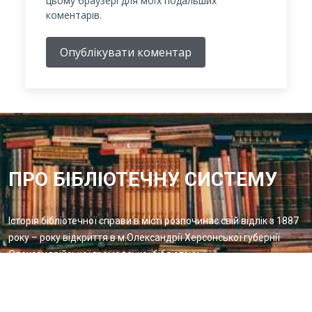
цьому браузері для моїх подальших
коментарів.
Опублікувати коментар
ПРО БІБЛІОТЕЧНУ СИСТЕМУ
Історія бібліотечної справи в місті розпочинає свій відлік з 1887
року – року відкриття в м.Олександрії Херсонської губернії
Олександрійської громадської бібліотеки
Методичний відділ:
Для питань та пропозицій
Email:
metvid2015@gmail.com