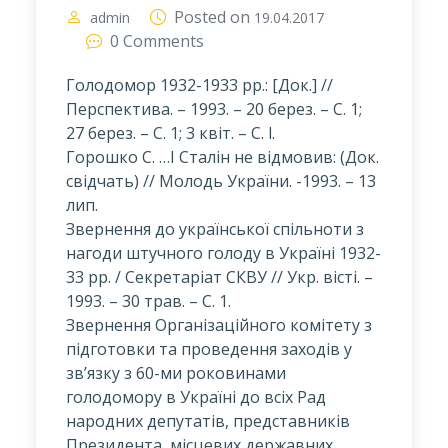
Posted on
admin
19.04.2017
0 Comments
Голодомор 1932-1933 pp.: [Док.] //
Перспектива. – 1993. – 20 берез. – С. 1;
27 берез. – С. 1; 3 квіт. – С. l.
Горошко С. …І Сталін не відмовив: (Док.
свідчать) // Молодь України. -1993. – 13
лип.
Звернення до української спільноти з
нагоди штучного голоду в Україні 1932-
33 pp. / Секретаріат СКВУ // Укр. вісті. –
1993. – 30 трав. – С. 1.
Звернення Організаційного комітету з
підготовки та проведення заходів у
зв’язку з 60-ми роковинами
голодомору в Україні до всіх Рад
народних депутатів, представників
Президента, місцевих державних