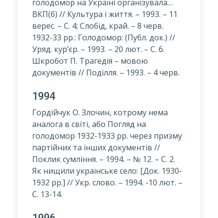
голодомор на Україні організувала…
ВКП(б) // Культура і життя. – 1993. – 11
верес. – С. 4; Слобід, край. – 8 черв.
1932-33 pp.: Голодомор: (Публ. док.) //
Уряд. кур’єр. – 1993. – 20 лют. – С. 6.
Шкробот П. Трагедія – мовою
документів // Поділля. – 1993. – 4 черв.
1994
Гордійчук О. Злочин, котрому нема
аналога в світі, або Погляд на
голодомор 1932-1933 pp. через призму
партійних та інших документів //
Поклик сумління. – 1994. – № 12. – С. 2.
Як нищили українське село: [Док. 1930-
1932 pp.] // Укр. слово. – 1994. -10 лют. –
С. 13-14.
1996