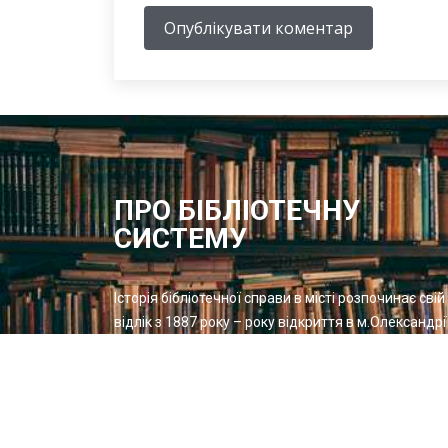
Опублікувати коментар
ПРО БІБЛІОТЕЧНУ
СИСТЕМУ
Історія бібліотечної справи в місті розпочинає свій
відлік з 1887 року – року відкриття в м.Олександрі
Херсонської губернії Олександрійської громадськ
бібліотеки
Методичний відділ:
Для питань та пропозицій
Email:
metvid2015@gmail.com