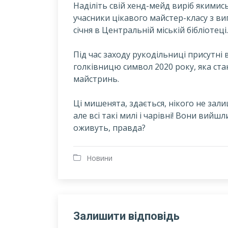
Н
аділіть свій хенд-мейд виріб якими
учасники цікавого майстер-класу з в
січня в Центральній міській бібліотеці.
Під час заходу рукодільниці присутні
голківницю символ 2020 року, яка ст
майстринь.
Ці мишенята, здається, нікого не зал
але всі такі милі і чарівні! Вони вийш
оживуть, правда?
Новини
Залишити відповідь