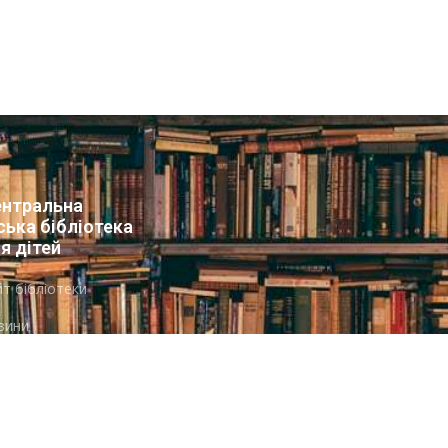
нтральна
ська бібліотека
я дітей
т бібліотеки
вини
упа Facebook