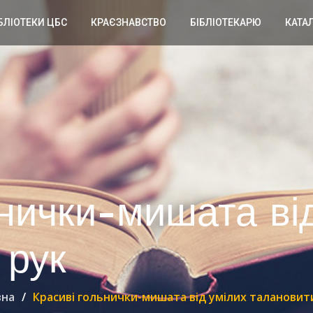
БЛІОТЕКИ ЦБС
КРАЄЗНАВСТВО
БІБЛІОТЕКАРЮ
КАТА
ьнички-мишата ві
 рук
вна
Красиві гольнички-мишата від умілих талановит