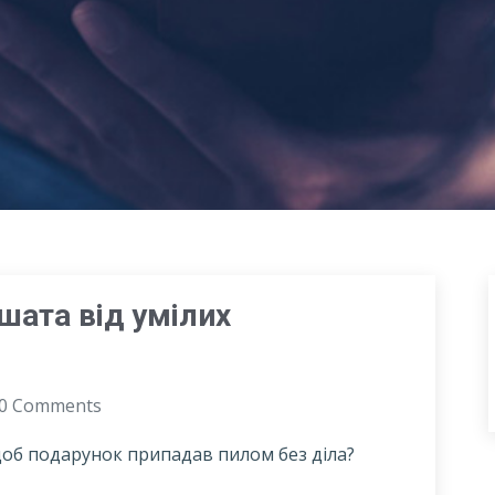
шата від умілих
0 Comments
щоб подарунок припадав пилом без діла?