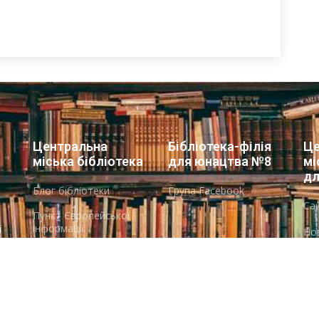
Центральна
Бібліотека-філія
Це
міська бібліотека
для юнацтва №8
мі
дл
Блог бібліотеки
Група Facebook
Сай
Пункт Європейської
інформації
ї
Но
ої
Онлайн-спілкування
Гр
Виставкова діяльність
Facebook