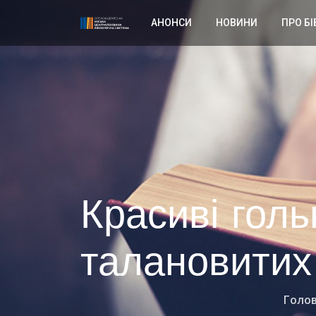
АНОНСИ
НОВИНИ
ПРО БІ
Красиві гол
талановитих
Голо