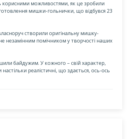
сь корисними можливостями, як це зробили
иготовлення мишки-гольнички, що відбувся 23
 власноруч створили оригінальну мишку-
ане незамінним помічником у творчості наших
ишили байдужим. У кожного – свій характер,
ли настільки реалістичні, що здається, ось-ось