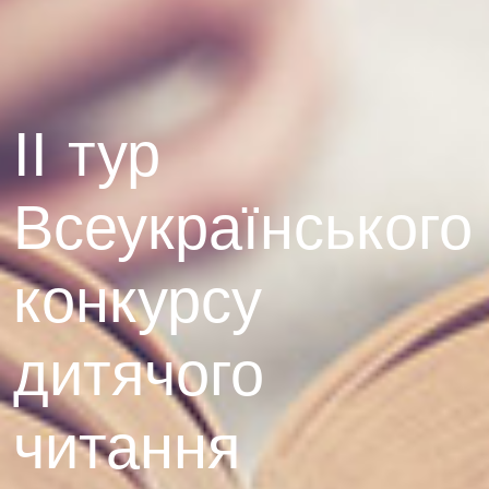
ІІ тур
Всеукраїнського
конкурсу
дитячого
читання