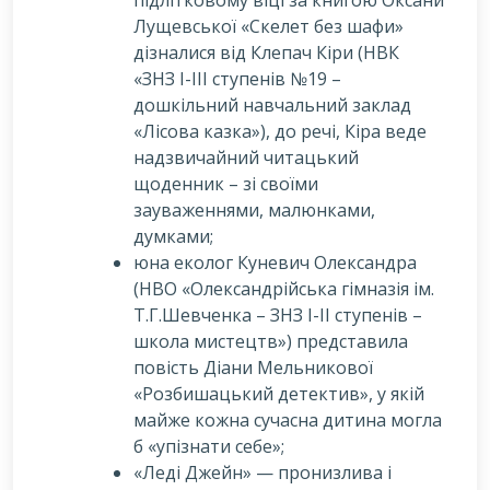
Лущевської «Скелет без шафи»
дізналися від Клепач Кіри (НВК
«ЗНЗ І-ІІІ ступенів №19 –
дошкільний навчальний заклад
«Лісова казка»), до речі, Кіра веде
надзвичайний читацький
щоденник – зі своїми
зауваженнями, малюнками,
думками;
юна еколог Куневич Олександра
(НВО «Олександрійська гімназія ім.
Т.Г.Шевченка – ЗНЗ І-ІІ ступенів –
школа мистецтв») представила
повість Діани Мельникової
«Розбишацький детектив», у якій
майже кожна сучасна дитина могла
б «упізнати себе»;
«Леді Джейн» — пронизлива і