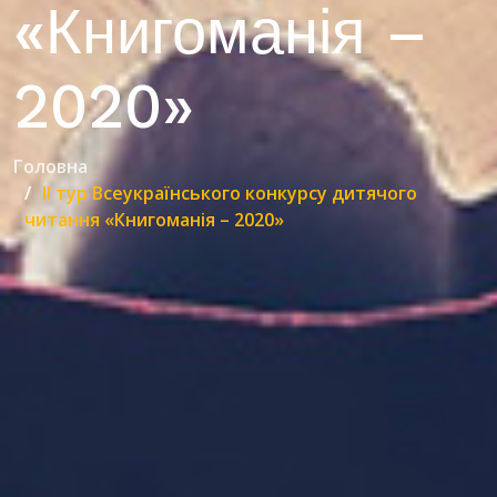
«Книгоманія –
2020»
Головна
ІІ тур Всеукраїнського конкурсу дитячого
читання «Книгоманія – 2020»