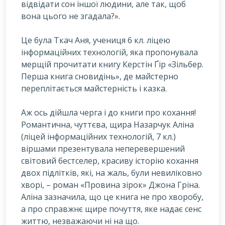
відвідати сон іншої людини, але так, щоб
вона цього не згадала?».
Це була Ткач Аня, учениця 6 кл. ліцею
інформаційних технологій, яка пропонувала
мерщій прочитати книгу Керстін Ґір «Зільбер.
Перша книга сновидінь», де майстерно
переплітається майстерність і казка.
Аж ось дійшла черга і до книги про кохання!
Романтична, чуттєва, щира Назарчук Аліна
(ліцей інформаційних технологій, 7 кл.)
віршами презентувала неперевершений
світовий бестселер, красиву історію кохання
двох підлітків, які, на жаль, були невиліковно
хворі, – роман «Провина зірок» Джона Гріна.
Аліна зазначила, що це книга не про хворобу,
а про справжнє щире почуття, яке надає сенс
життю, незважаючи ні на що.