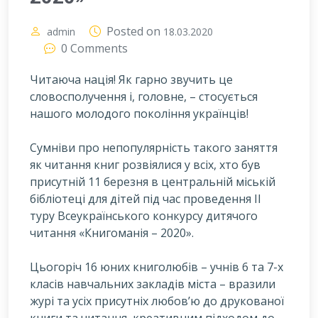
Posted on
admin
18.03.2020
0 Comments
Читаюча нація! Як гарно звучить це
словосполучення і, головне, – стосується
нашого молодого покоління українців!
С
умніви про непопулярність такого заняття
як читання книг розвіялися у всіх, хто був
присутній 11 березня в центральній міській
бібліотеці для дітей під час проведення ІІ
туру Всеукраїнського конкурсу дитячого
читання «Книгоманія – 2020».
Цьогоріч 16 юних книголюбів – учнів 6 та 7-х
класів навчальних закладів міста – вразили
журі та усіх присутніх любов’ю до друкованої
книги та читання, креативним підходом до