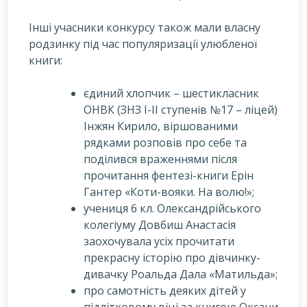
Інші учасники конкурсу також мали власну
родзинку під час популяризації улюбленої
книги:
єдиний хлопчик – шестикласник
ОНВК (ЗНЗ І-ІІ ступенів №17 – ліцей)
Інжян Кирило, віршованими
рядками розповів про себе та
поділився враженнями після
прочитання фентезі-книги Ерін
Гантер «Коти-вояки. На волю!»;
учениця 6 кл. Олександрійського
колегіуму Довбиш Анастасія
заохочувала усіх прочитати
прекрасну історію про дівчинку-
дивачку Роальда Дала «Матильда»;
про самотність деяких дітей у
підлітковому віці за книгою Оксани