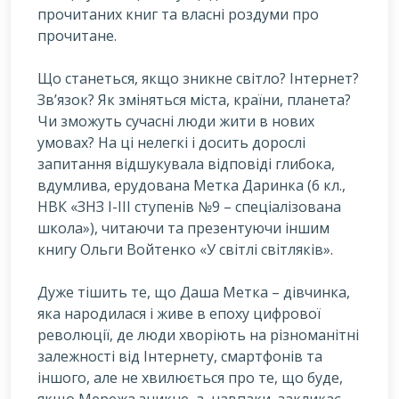
прочитаних книг та власні роздуми про
прочитане.
Що станеться, якщо зникне світло? Інтернет?
Зв’язок? Як зміняться міста, країни, планета?
Чи зможуть сучасні люди жити в нових
умовах? На ці нелегкі і досить дорослі
запитання відшукувала відповіді глибока,
вдумлива, ерудована Метка Даринка (6 кл.,
НВК «ЗНЗ І-ІІІ ступенів №9 – спеціалізована
школа»), читаючи та презентуючи іншим
книгу Ольги Войтенко «У світлі світляків».
Дуже тішить те, що Даша Метка – дівчинка,
яка народилася і живе в епоху цифрової
революції, де люди хворіють на різноманітні
залежності від Інтернету, смартфонів та
іншого, але не хвилюється про те, що буде,
якщо Мережа зникне, а, навпаки, закликає