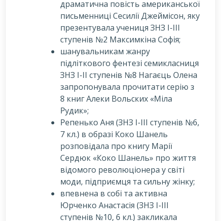
драматична повість американської
письменниці Сесилії Джеймісон, яку
презентувала учениця ЗНЗ І-ІІІ
ступенів №2 Максимкіна Софія;
шанувальникам жанру
підліткового фентезі семикласниця
ЗНЗ І-ІІ ступенів №8 Нагаєць Олена
запропонувала прочитати серію з
8 книг Алеки Вольских «Міла
Рудик»;
Репенько Аня (ЗНЗ І-ІІІ ступенів №6,
7 кл.) в образі Коко Шанель
розповідала про книгу Марії
Сердюк «Коко Шанель» про життя
відомого революціонера у світі
моди, підприємця та сильну жінку;
впевнена в собі та активна
Юрченко Анастасія (ЗНЗ І-ІІІ
ступенів №10, 6 кл.) закликала