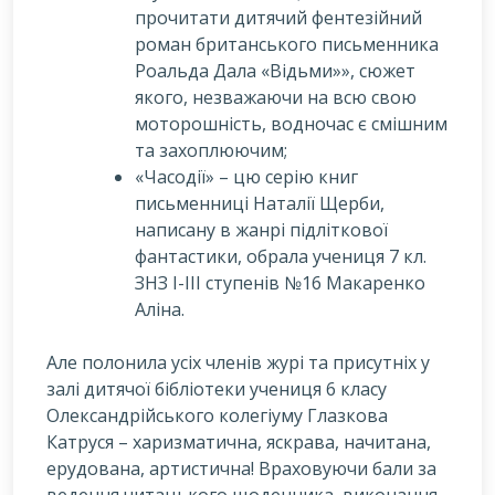
прочитати дитячий фентезійний
роман британського письменника
Роальда Дала «Відьми»», сюжет
якого, незважаючи на всю свою
моторошність, водночас є смішним
та захоплюючим;
«Часодії» – цю серію книг
письменниці Наталії Щерби,
написану в жанрі підліткової
фантастики, обрала учениця 7 кл.
ЗНЗ І-ІІІ ступенів №16 Макаренко
Аліна.
Але полонила усіх членів журі та присутніх у
залі дитячої бібліотеки учениця 6 класу
Олександрійського колегіуму Глазкова
Катруся – харизматична, яскрава, начитана,
ерудована, артистична! Враховуючи бали за
ведення читацького щоденника, виконання