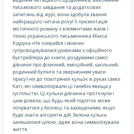
письмового завдання та додаткових
запитань від журі, вона здобула звання
найкращого читача року! Її презентація
містичного роману з елементами жахів і
техно українського письменника Макса
Кідрука «Не озирайся і мовчи»
супроводжувалася уривками з офіційного
буктрейлера до книги, роздумами самої
дівчини про фізичний, емоційний, шкільний,
родинний булінги та зверненням уваги
присутніх до повітряних кульок в руках самої
Каті, які символізували ці ганебні явища у
суспільстві. Ці кульки дівчинка проткнула і
цим довела, що будь-який підліток може
почуватися у безпеці та захищеними, якщо
буде знати алгоритм дій. Зелена кулька
залишилася цілою, адже вона символізувала
життя.