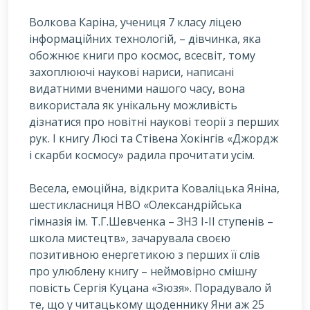
Волкова Каріна, учениця 7 класу ліцею
інформаційних технологій, – дівчинка, яка
обожнює книги про космос, всесвіт, тому
захоплюючі наукові нариси, написані
видатними вченими нашого часу, вона
використала як унікальну можливість
дізнатися про новітні наукові теорії з перших
рук. І книгу Люсі та Стівена Хокінгів «Джордж
і скарби космосу» радила прочитати усім.
Весела, емоційна, відкрита Коваліцька Яніна,
шестикласниця НВО «Олександрійська
гімназія ім. Т.Г.Шевченка – ЗНЗ І-ІІ ступенів –
школа мистецтв», зачарувала своєю
позитивною енергетикою з перших її слів
про улюблену книгу – неймовірно смішну
повість Сергія Куцана «Зюзя». Порадувало й
те, що у читацькому щоденнику Яни аж 25