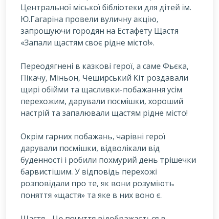
Центральної міської бібліотеки для дітей ім.
Ю.Гагаріна провели вуличну акцію,
запрошуючи городян на Естафету Щастя
«Запали щастям своє рідне місто!».
Переодягнені в казкові герої, а саме Фьєка,
Пікачу, Міньон, Чеширський Кіт роздавали
щирі обійми та щасливки-побажання усім
перехожим, дарували посмішки, хороший
настрій та запалювали щастям рідне місто!
Окрім гарних побажань, чарівні герої
дарували посмішки, відволікали від
буденності і робили похмурий день трішечки
барвистішим. У відповідь перехожі
розповідали про те, як вони розуміють
поняття «щастя» та яке в них воно є.
Щастя… Це почуття відображається в