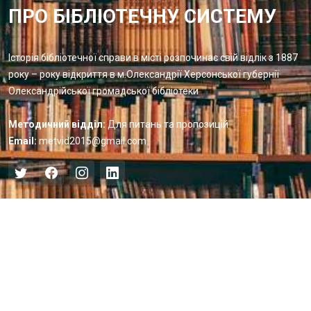
ПРО БІБЛІОТЕЧНУ СИСТЕМУ
Історія бібліотечної справи в місті розпочинає свій відлік з 1887
року – року відкриття в м.Олександрії Херсонської губернії
Олександрійської громадської бібліотеки
Методичний відділ:
Для питань та пропозицій
Email:
metvid2015@gmail.com
Центральна міська бібліотека
Блог бібліотеки
Пункт Європейської інформації
Онлайн-спілкування