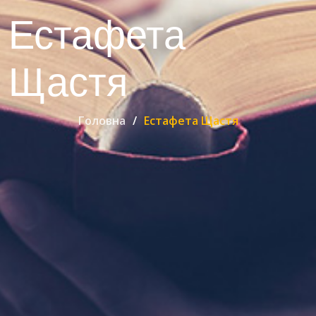
Естафета
Щастя
Головна
Естафета Щастя