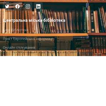
Центральна міська бібліотека
Блог бібліотеки
Пункт Європейської інформації
Онлайн-спілкування
Виставкова діяльність
Facebook
Бібліотека-філія для юнацтва №8
Група Facebook
Центральна міська бібліотека для дітей