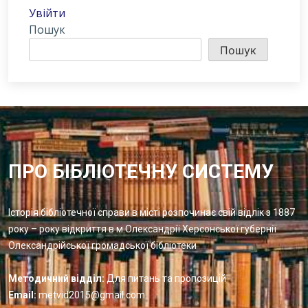
Увійти
Пошук
Пошук
ПРО БІБЛІОТЕЧНУ СИСТЕМУ
Історія бібліотечної справи в місті розпочинає свій відлік з 1887
року – року відкриття в м.Олександрії Херсонської губернії
Олександрійської громадської бібліотеки
Методичний відділ:
Для питань та пропозицій
Email:
metvid2015@gmail.com