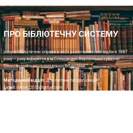
ПРО БІБЛІОТЕЧНУ СИСТЕМУ
Історія бібліотечної справи в місті розпочинає свій відлік з 1887
року – року відкриття в м.Олександрії Херсонської губернії
Олександрійської громадської бібліотеки
Методичний відділ:
Для питань та пропозицій
Email:
metvid2015@gmail.com
Центральна міська бібліотека
Блог бібліотеки