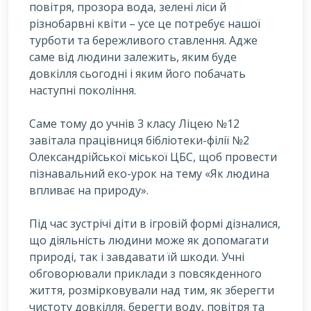
повітря, прозора вода, зелені ліси й
різнобарвні квіти – усе це потребує нашої
турботи та бережливого ставлення. Адже
саме від людини залежить, яким буде
довкілля сьогодні і яким його побачать
наступні покоління.
Саме тому до учнів 3 класу Ліцею №12
завітала працівниця бібліотеки-філії №2
Олександрійської міської ЦБС, щоб провести
пізнавальний еко-урок на тему «Як людина
впливає на природу».
Під час зустрічі діти в ігровій формі дізналися,
що діяльність людини може як допомагати
природі, так і завдавати їй шкоди. Учні
обговорювали приклади з повсякденного
життя, розмірковували над тим, як зберегти
чистоту довкілля, берегти воду, повітря та