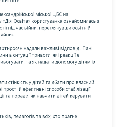
режитого?
лександрійської міської ЦБС на
у «Дія. Освіта» користувачка ознайомилась з
ії під час війни, переглянувши освітній
війни».
ртиросян надали важливі відповіді. Пані
и в ситуації тривоги, які реакції є
вої уваги, та як надати допомогу дітям із
ти стійкість у дітей та дбати про власний
і прості й ефективні способи стабілізації
ії та поради, як навчити дітей керувати
ьків, педагогів та всіх, хто прагне