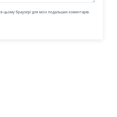
у в цьому браузері для моїх подальших коментарів.
Центральна
Бібліотека-філія
Це
міська бібліотека
для юнацтва №8
мі
дл
Блог бібліотеки
Група Facebook
Сай
Пункт Європейської
інформації
ї
Но
ої
Онлайн-спілкування
Гр