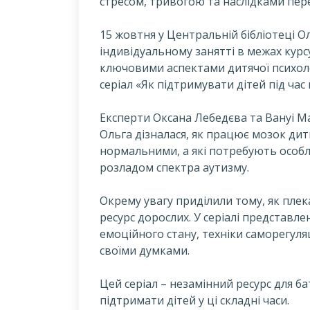
стресом, тривогою та наслідками пе
15 жовтня у Центральній бібліотеці О
індивідуальному занятті в межах курс
ключовими аспектами дитячої психолог
серіал «Як підтримувати дітей під час 
Експерти Оксана Лебедєва та Вануі Ма
Ольга дізналася, як працює мозок дитин
нормальними, а які потребують особли
розладом спектра аутизму.
Окрему увагу приділили тому, як плека
ресурс дорослих. У серіалі представлен
емоційного стану, техніки саморегуляц
своїми думками.
Цей серіал – незамінний ресурс для бат
підтримати дітей у ці складні часи.