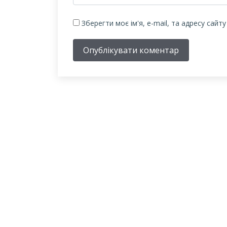
Зберегти моє ім'я, e-mail, та адресу сайт
Опублікувати коментар
ПРО БІБЛІОТЕЧНУ
СИСТЕМУ
Історія бібліотечної справи в місті розпочинає свій
відлік з 1887 року – року відкриття в м.Олександрі
Херсонської губернії Олександрійської громадськ
бібліотеки