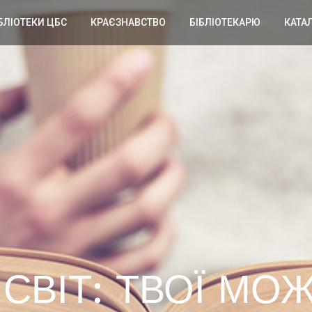
БЛІОТЕКИ ЦБС
КРАЄЗНАВСТВО
БІБЛІОТЕКАРЮ
КАТА
СВІТ: ТВОЇ МОЖ