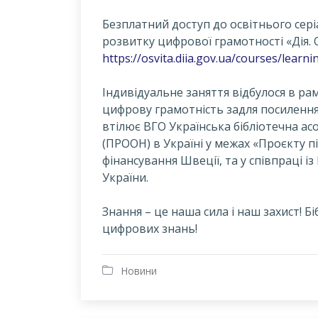
Безплатний доступ до освітнього сері
розвитку цифрової грамотності «Дія. 
https://osvita.diia.gov.ua/courses/learn
Індивідуальне заняття відбулося в р
цифрову грамотність задля посилення 
втілює ВГО Українська бібліотечна а
(ПРООН) в Україні у межах «Проєкту п
фінансування Швеції, та у співпраці 
України.
Знання – це наша сила і наш захист! Бі
цифрових знань!
Новини