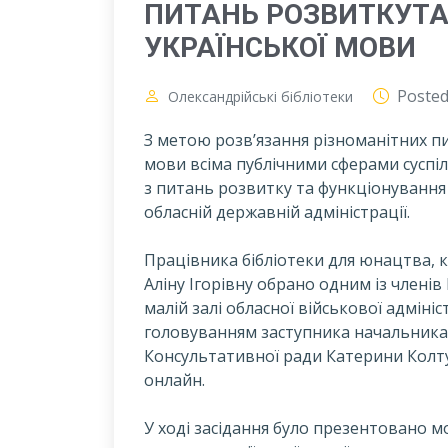
ПИТАНЬ РОЗВИТКУТА
УКРАЇНСЬКОЇ МОВИ
Poste
Олександрійські бібліотеки
З метою розв’язання різноманітних п
мови всіма публічними сферами суспі
з питань розвитку та функціонування
обласній державній адміністрації.
Працівника бібліотеки для юнацтва, 
Аліну Ігорівну обрано одним із членів
малій залі обласної військової адмініс
головуванням заступника начальника о
Консультативної ради Катерини Колтун
онлайн.
У ході засідання було презентовано 