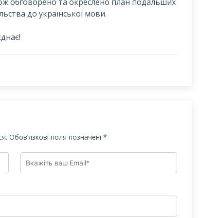
акож обговорено та окреслено план подальших
ьства до української мови.
днає!
я.
Обов’язкові поля позначені
*