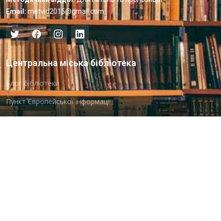
Email:
metvid2015@gmail.com
Центральна міська бібліотека
Блог бібліотеки
Пункт Європейської інформації
Онлайн-спілкування
Виставкова діяльність
Facebook
Бібліотека-філія для юнацтва №8
Група Facebook