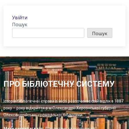
Увійти
Пошук
Пошук
ПРО БІБЛІОТЕЧНУ СИСТЕМУ
Історія бібліотечної справи в місті розпочинає свій відлік з 1887
року – року відкриття в м.Олександрії Херсонської губернії
Олександрійської громадської бібліотеки
Методичний відділ:
Для питань та пропозицій