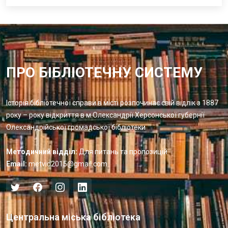
ПРО БІБЛІОТЕЧНУ СИСТЕМУ
Історія бібліотечної справи в місті розпочинає свій відлік з 1887
року – року відкриття в м.Олександрії Херсонської губернії
Олександрійської громадської бібліотеки
Методичний відділ:
Для питань та пропозицій
Email:
metvid2015@gmail.com
Центральна міська бібліотека