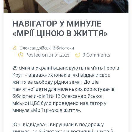
НАВІГАТОР У МИНУЛЕ
«МРІЇ ЦІНОЮ В ЖИТТЯ»
Олександрійські бібліотеки
Posted on
0 Comments
31.01.2025
29 січня в Україні вшановують пам’ять Героїв
Крут – відважних юнаків, які віддали своє
життя за свободу рідної землі. До цієї
пам’ятної дати для маленьких користувачів
бібліотеки-філії № 12 Олександрійської
міської ЦБС було проведено навігатор у
минуле «Мрії ціною в життя».
Юні відвідувачі вирушили в подорож у
минуле, де бібліотекар у доступній і цікавій