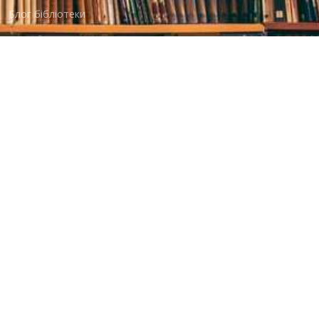
Блог бібліотеки
Пункт Європейської інформації
Онлайн-спілкування
Виставкова діяльність
Facebook
Бібліотека-філія для юнацтва №8
Група Facebook
Центральна міська бібліотека для дітей
Сайт бібліотеки
Новини
Група Facebook