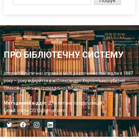
Пошук
ПРО БІБЛІОТЕЧНУ СИСТЕМУ
Історія бібліотечної справи в місті розпочинає свій відлік з 1887
року – року відкриття в м.Олександрії Херсонської губернії
Олександрійської громадської бібліотеки
Методичний відділ:
Для питань та пропозицій
Email:
metvid2015@gmail.com