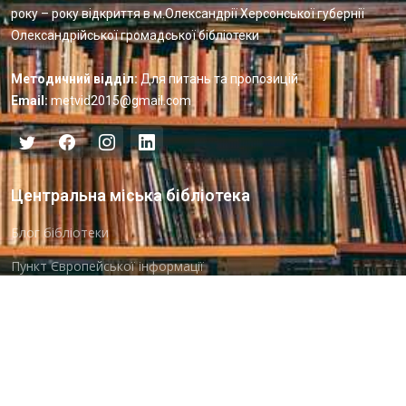
року – року відкриття в м.Олександрії Херсонської губернії
Олександрійської громадської бібліотеки
Методичний відділ:
Для питань та пропозицій
Email:
metvid2015@gmail.com
Центральна міська бібліотека
Блог бібліотеки
Пункт Європейської інформації
Онлайн-спілкування
Виставкова діяльність
Facebook