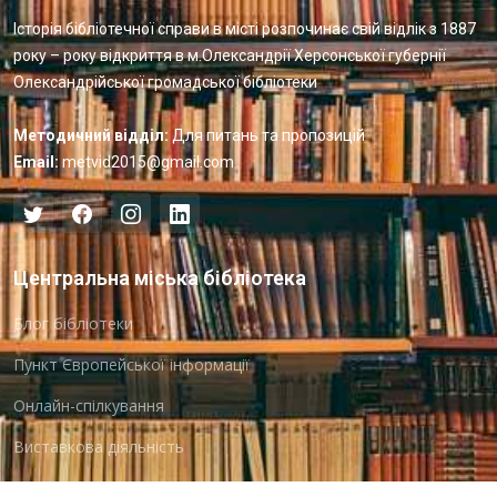
Історія бібліотечної справи в місті розпочинає свій відлік з 1887
року – року відкриття в м.Олександрії Херсонської губернії
Олександрійської громадської бібліотеки
Методичний відділ:
Для питань та пропозицій
Email:
metvid2015@gmail.com
Центральна міська бібліотека
Блог бібліотеки
Пункт Європейської інформації
Онлайн-спілкування
Виставкова діяльність
Facebook