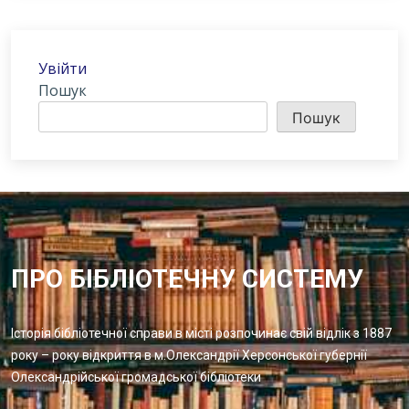
Увійти
Пошук
Пошук
ПРО БІБЛІОТЕЧНУ СИСТЕМУ
Історія бібліотечної справи в місті розпочинає свій відлік з 1887
року – року відкриття в м.Олександрії Херсонської губернії
Олександрійської громадської бібліотеки