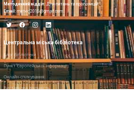
Методичний відділ:
Для питань та пропозицій
Email:
metvid2015@gmail.com
Центральна міська бібліотека
Блог бібліотеки
Пункт Європейської інформації
Онлайн-спілкування
Виставкова діяльність
Facebook
Бібліотека-філія для юнацтва №8
Група Facebook