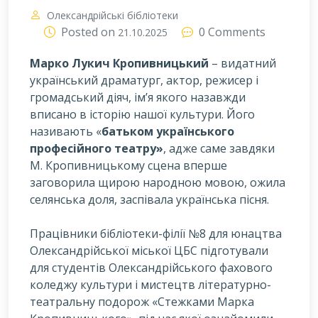
Олександрійські бібліотеки
Posted on
0 Comments
21.10.2025
Марко Лукич Кропивницький
– видатний
український драматург, актор, режисер і
громадський діяч, ім’я якого назавжди
вписано в історію нашої культури. Його
називають «
батьком українського
професійного театру»
, адже саме завдяки
М. Кропивницькому сцена вперше
заговорила щирою народною мовою, ожила
селянська доля, заспівала українська пісня.
Працівники бібліотеки-філії №8 для юнацтва
Олександрійської міської ЦБС підготували
для студентів Олександрійського фахового
коледжу культури і мистецтв літературно-
театральну подорож «Стежками Марка