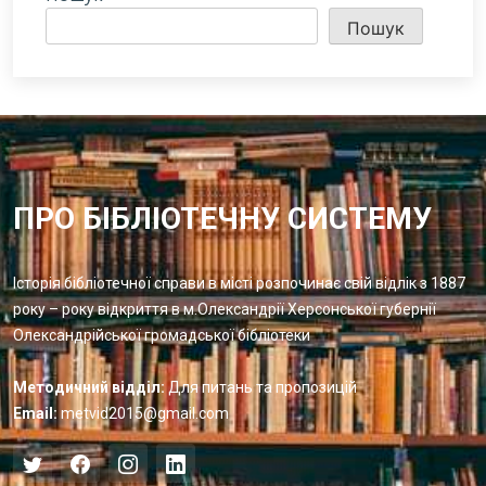
Пошук
ПРО БІБЛІОТЕЧНУ СИСТЕМУ
Історія бібліотечної справи в місті розпочинає свій відлік з 1887
року – року відкриття в м.Олександрії Херсонської губернії
Олександрійської громадської бібліотеки
Методичний відділ:
Для питань та пропозицій
Email:
metvid2015@gmail.com