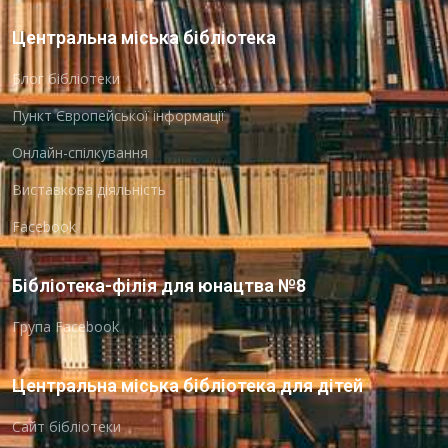
Центральна міська бібліотека
Блог бібліотеки
Пункт Європейської інформації
Онлайн-спілкування
Виставкова діяльність
Facebook
Бібліотека-філія для юнацтва №8
Група Facebook
Центральна міська бібліотека для дітей
Сайт бібліотеки