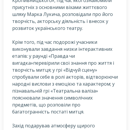
Кропивницького», під час якої ознайомили
присутніх з основними віхами життєвого
шляху Марка Лукича, розповідали про його
творчість, акторську діяльність і внесок у
розвиток українського театру.
Крім того, під час подорожі учасники
виконували завдання низки інтерактивних
етапів: у раунді «Правда чи
вигадка»перевірили свої знання про життя і
творчість митця; у грі «Відчуй сцену»
спробували себе в ролі акторів, відтворюючи
народні вислови з емоцією та характером; у
пізнавальній грі «Театральна валіза»
пояснювали значення символічних
предметів, що розповіли про
багатогранність постаті митця.
Захід подарував атмосферу щирого