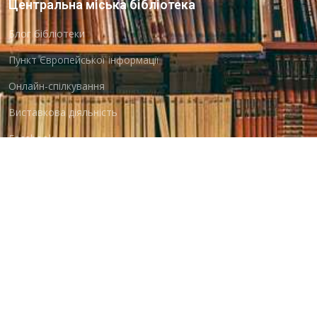
Центральна міська бібліотека
Блог бібліотеки
Пункт Європейської інформації
Онлайн-спілкування
Виставкова діяльність
Facebook
Бібліотека-філія для юнацтва №8
Група Facebook
Центральна міська бібліотека для дітей
Сайт бібліотеки
Новини