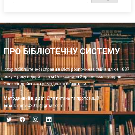
ПРО БІБЛІОТЕЧНУ СИСТЕМУ
Історія бібліотечної справи в місті розпочинає свій відлік з 1887
року – року відкриття в м.Олександрії Херсонської губернії
Олександрійської громадської бібліотеки
Методичний відділ:
Для питань та пропозицій
Email:
metvid2015@gmail.com