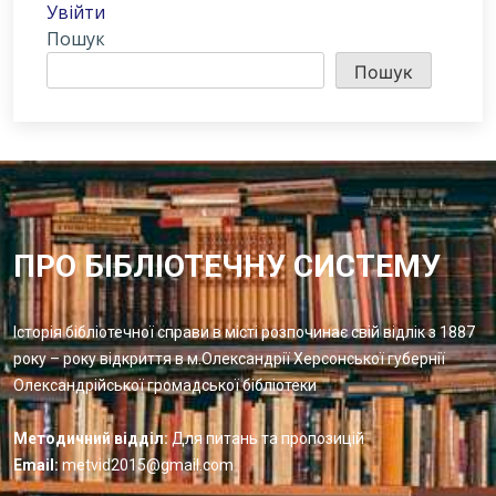
Увійти
Пошук
Пошук
ПРО БІБЛІОТЕЧНУ СИСТЕМУ
Історія бібліотечної справи в місті розпочинає свій відлік з 1887
року – року відкриття в м.Олександрії Херсонської губернії
Олександрійської громадської бібліотеки
Методичний відділ:
Для питань та пропозицій
Email:
metvid2015@gmail.com