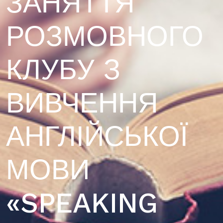
ЗАНЯТТЯ
РОЗМОВНОГО
КЛУБУ З
ВИВЧЕННЯ
АНГЛІЙСЬКОЇ
МОВИ
«SPEAKING