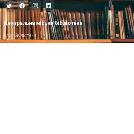
Центральна міська бібліотека
Блог бібліотеки
Пункт Європейської інформації
Онлайн-спілкування
Виставкова діяльність
Facebook
Бібліотека-філія для юнацтва №8
Група Facebook
Центральна міська бібліотека для дітей