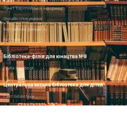
Пункт Європейської інформації
Онлайн-спілкування
Виставкова діяльність
Facebook
Бібліотека-філія для юнацтва №8
Група Facebook
Центральна міська бібліотека для дітей
Сайт бібліотеки
Новини
Група Facebook