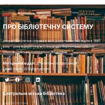
ПРО БІБЛІОТЕЧНУ СИСТЕМУ
Історія бібліотечної справи в місті розпочинає свій відлік з 1887
року – року відкриття в м.Олександрії Херсонської губернії
Олександрійської громадської бібліотеки
Методичний відділ:
Для питань та пропозицій
Email:
metvid2015@gmail.com
Центральна міська бібліотека
Блог бібліотеки